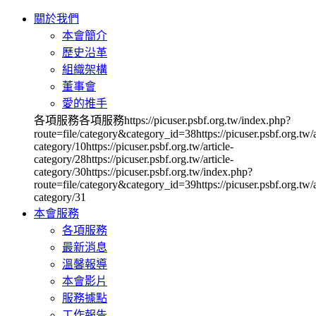
關於我們
本會簡介
歷史沿革
組織架構
董事會
愛的推手
各項服務各項服務https://picuser.psbf.org.tw/index.php?
route=file/category&category_id=38https://picuser.psbf.org.tw/a
category/10https://picuser.psbf.org.tw/article-
category/28https://picuser.psbf.org.tw/article-
category/30https://picuser.psbf.org.tw/index.php?
route=file/category&category_id=39https://picuser.psbf.org.tw/a
category/31
本會服務
各項服務
最新消息
溫馨報導
本會影片
服務據點
工作報告