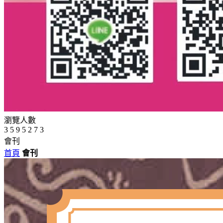
瀏覽人數
3
5
9
5
2
7
3
會刊
首頁
會刊