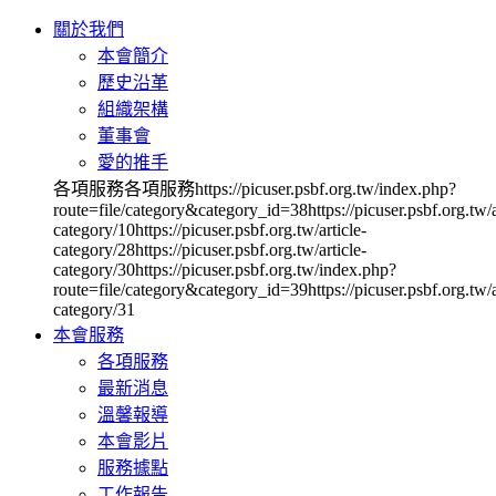
關於我們
本會簡介
歷史沿革
組織架構
董事會
愛的推手
各項服務各項服務https://picuser.psbf.org.tw/index.php?
route=file/category&category_id=38https://picuser.psbf.org.tw/a
category/10https://picuser.psbf.org.tw/article-
category/28https://picuser.psbf.org.tw/article-
category/30https://picuser.psbf.org.tw/index.php?
route=file/category&category_id=39https://picuser.psbf.org.tw/a
category/31
本會服務
各項服務
最新消息
溫馨報導
本會影片
服務據點
工作報告