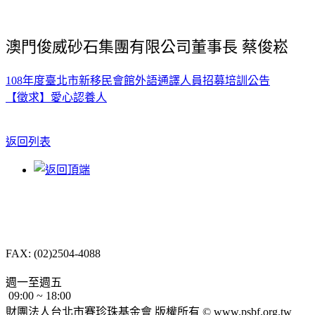
澳門俊威砂石集團有限公司董事長 蔡俊崧
108年度臺北市新移民會館外語通譯人員招募培訓公告
【徵求】愛心認養人
返回列表
10487 台北市中山區
長春路232號4樓
TEL: (02)2504-8088
FAX: (02)2504-4088
psbf.tt@msa.hinet.net
週一至週五
09:00 ~ 18:00
財團法人台北市賽珍珠基金會 版權所有 ©
www.psbf.org.tw